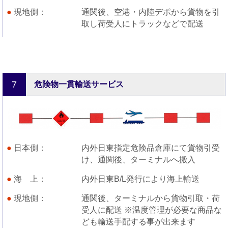
現地側
通関後、空港・内陸デポから貨物を引
取し荷受人にトラックなどで配送
7
危険物一貫輸送サービス
日本側
内外日東指定危険品倉庫にて貨物引受
け、通関後、ターミナルへ搬入
海 上
内外日東B/L発行により海上輸送
現地側
通関後、ターミナルから貨物引取・荷
受人に配送 ※温度管理が必要な商品な
ども輸送手配する事が出来ます