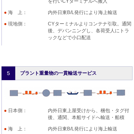
を行いCYターミナルへ搬入
海 上
内外日東B/L発行により海上輸送
現地側
CYターミナルよりコンテナ引取。通関
後、デバンニングし、各荷受人にトラ
ックなどで小口配送
5
プラント重量物の一貫輸送サービス
日本側
内外日東上屋受けから、梱包・タグ付
後、通関、本船サイドへ輸送・船積
海 上
内外日東B/L発行により海上輸送