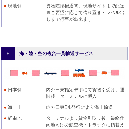
現地側
貨物陸揚後通関、現地サイトまで配送
※ご要望に応じて借り置き・レベル出
しまで行事が出来ます
6
海・陸・空の複合一貫輸送サービス
日本側
内外日東指定デポにて貨物引受け、通
関後、ターミナルに搬入
海 上
内外日東B/L発行により海上輸送
経由地
ターミナルより貨物引取り後、最終仕
向地向けの航空機・トラックに積替え