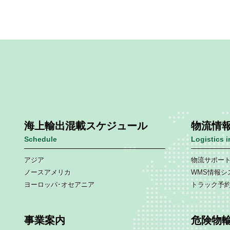
海上輸出混載スケジュール
物流情
Schedule
Logistics 
アジア
物流サポー
ノースアメリカ
WMS情報シ
ヨーロッパ･オセアニア
トラック予
事業案内
危険物