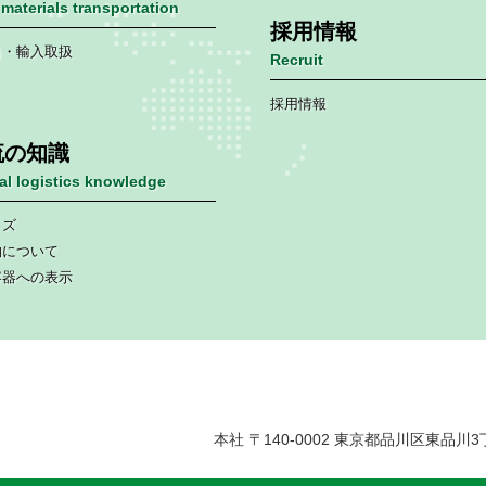
materials transportation
採用情報
出・輸入取扱
Recruit
採用情報
流の知識
nal logistics knowledge
イズ
物について
容器への表示
本社 〒140-0002 東京都品川区東品川