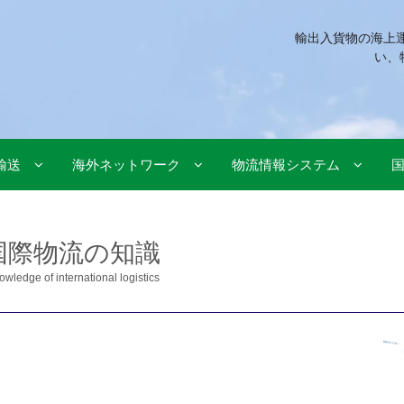
輸出入貨物の海上
い、
輸送
海外ネットワーク
物流情報システム
国際物流の知識
owledge of international logistics