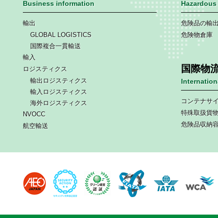
Business information
Hazardous 
輸出
危険品の輸
GLOBAL LOGISTICS
危険物倉庫
国際複合一貫輸送
輸入
国際物
ロジスティクス
輸出ロジスティクス
Internatio
輸入ロジスティクス
コンテナサ
海外ロジスティクス
特殊取扱貨
NVOCC
危険品収納
航空輸送