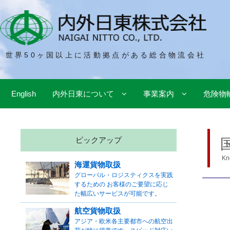
世界50ヶ国以上に活動拠点がある総合物流会社
English
内外日東について
事業案内
危険物
ピックアップ
Kn
海運貨物取扱
グローバル・ロジスティクスを実践
するための お客様のご要望に応じ
た幅広いサービスが可能です。
航空貨物取扱
アジア・欧米各主要都市への航空出