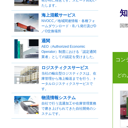
荷が特に得意です。スピード対応い
たします。
知
海上混載サービス
NVOCC／地域関連情報・各種フォ
国
ームダウンロード・B／L発行及びD
／O交換場所
通関
AEO（Authorized Economic
Operator）制度における「認定通関
業者」としての認定を受けました。
コン
ロジスティクスサービス
当社の輸出型ロジスティクスは、在
どの
庫管理から海上輸送までを行う、ト
ータルロジスティクスサービスで
す。
物流情報システム
自社で行う流通加工や在庫管理業務
で磨き上げられてきた自社開発のシ
ステムです。