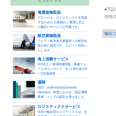
●下
海運貨物取扱
仕向け地
グローバル・ロジスティクスを実践
するための お客様のご要望に応じ
た幅広いサービスが可能です。
輸出
航空貨物取扱
アジア・欧米各主要都市への航空出
荷が特に得意です。スピード対応い
たします。
海上混載サービス
NVOCC／地域関連情報・各種フォ
ームダウンロード・B／L発行及びD
／O交換場所
通関
AEO（Authorized Economic
Operator）制度における「認定通関
業者」としての認定を受けました。
ロジスティクスサービス
当社の輸出型ロジスティクスは、在