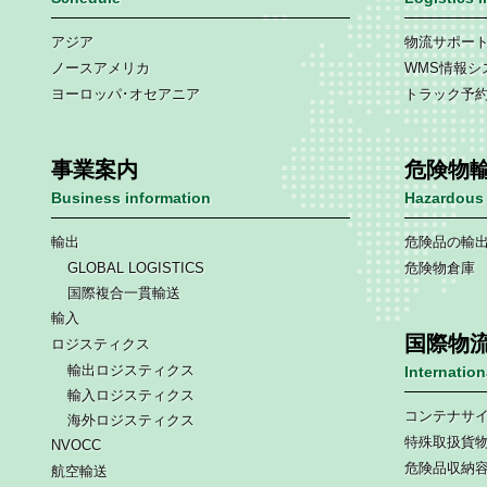
アジア
物流サポー
ノースアメリカ
WMS情報シ
ヨーロッパ･オセアニア
トラック予
事業案内
危険物
Business information
Hazardous 
輸出
危険品の輸
GLOBAL LOGISTICS
危険物倉庫
国際複合一貫輸送
輸入
国際物
ロジスティクス
輸出ロジスティクス
Internatio
輸入ロジスティクス
コンテナサ
海外ロジスティクス
特殊取扱貨
NVOCC
危険品収納
航空輸送