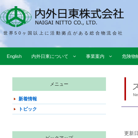
世界50ヶ国以上に活動拠点がある総合物流会社
English
内外日東について
事業案内
危険物
メニュー
Ne
新着情報
トピック
更新日 
ピックアップ