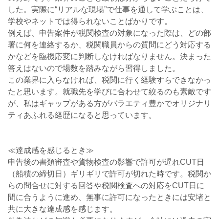
した。実際に“リアルな現場”で仕事を通して学ぶことは、
学校やネットでは得られないことばかりです。
例えば、申告案件が税関検査の対象になった際は、どの部
署に何を連絡するか、税関職員からの質問にどう対応する
かなどを臨機応変に判断しなければなりません。決まった
答えはないので場数を踏みながら習得しました。
この業界に入らなければ、税関に行く経験すらできなかっ
たと思います。就職先を学びに合わせて絞るのも素敵です
が、私はギャップがある方がバラエティ豊かでオリジナリ
ティあふれる経歴になると思っています。
≪達成感を感じるとき≫
申告後の書類審査や貨物検査の影響で許可が遅れCUT日
（船積の締切日）ギリギリで許可が切れた時です。税関か
らの問合せに対する回答や税関検査への対応をCUT日に
間に合うように進め、無事に許可になったときには安堵と
共に大きな達成感を感じます。